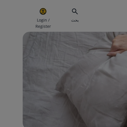
بحث
Login /
Register