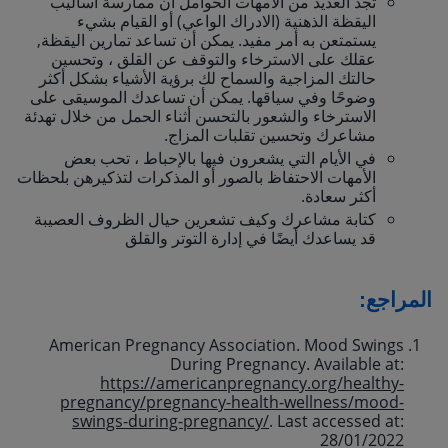
تجد العديد من الأمهات الحوامل أن ممارسة أساليب
اليقظة الذهنية (الادراك الواعي) أو القيام بشيء
يستمتعن به أمر مفيد. يمكن أن تساعد تمارين اليقظة,
عقلك على الاسترخاء والتوقف عن القلق ، وتحسين
حالتك المزاجية والسماح لك برؤية الأشياء بشكل أكثر
وضوحًا وفي سياقها. يمكن أن تساعدك الموسيقى على
الاسترخاء والشعور بالتحسن أثناء الحمل من خلال تهدئة
مشاعرك وتحسين تقلبات المزاج.
في الأيام التي يشعرون فيها بالإحباط ، تحب بعض
الأمهات الاحتفاظ بالصور أو المذكرات لتذكيرهن بلحظات
أكثر سعادة.
كتابة مشاعرك وكيف تشعرين حيال الظروف العصيبة
قد يساعدك أيضًا في إدارة التوتر والقلق
المراجع:
American Pregnancy Association. Mood Swings
During Pregnancy. Available at:
https://americanpregnancy.org/healthy-
pregnancy/pregnancy-health-wellness/mood-
swings-during-pregnancy/
. Last accessed at:
28/01/2022