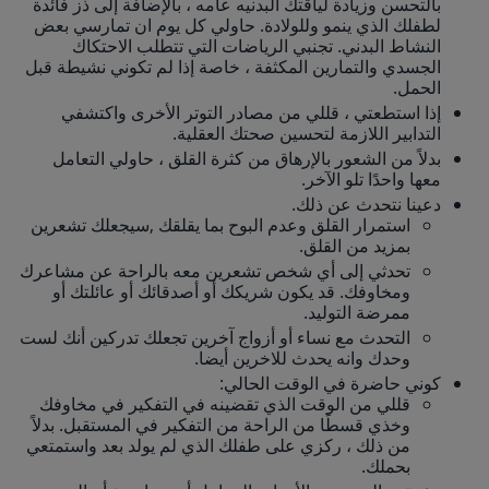
بالتحسن وزيادة لياقتك البدنيه عامه ، بالإضافة إلى ذز فائدة
لطفلك الذي ينمو وللولادة. حاولي كل يوم ان تمارسي بعض
النشاط البدني. تجنبي الرياضات التي تتطلب الاحتكاك
الجسدي والتمارين المكثفة ، خاصة إذا لم تكوني نشيطة قبل
الحمل.
إذا استطعتي ، قللي من مصادر التوتر الأخرى واكتشفي
التدابير اللازمة لتحسين صحتك العقلية.
بدلاً من الشعور بالإرهاق من كثرة القلق ، حاولي التعامل
معها واحدًا تلو الآخر.
دعينا نتحدث عن ذلك.
استمرار القلق وعدم البوح بما يقلقك ,سيجعلك تشعرين
بمزيد من القلق.
تحدثي إلى أي شخص تشعرين معه بالراحة عن مشاعرك
ومخاوفك. قد يكون شريكك أو أصدقائك أو عائلتك أو
ممرضة التوليد.
التحدث مع نساء أو أزواج آخرين تجعلك تدركين أنك لست
وحدك وانه يحدث للاخرين أيضا.
كوني حاضرة في الوقت الحالي:
قللي من الوقت الذي تقضينه في التفكير في مخاوفك
وخذي قسطًا من الراحة من التفكير في المستقبل. بدلاً
من ذلك ، ركزي على طفلك الذي لم يولد بعد واستمتعي
بحملك.