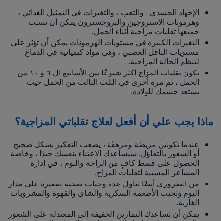
الإجهاد الجسدي ، والتعب ، والتغيرات في التمثيل الغذائي ،
وهرمونات الاستروجين والبروجسترون يمكن أن تسبب
جميعها تقلبات مزاجية أثناء الحمل.
التغيرات الكبيرة في مستويات الهرمونات يمكن أن تؤثر على
مستويات الناقل العصبي ، وهي مواد كيميائية في الدماغ
لتنظم الحالة المزاجية.
تكون تقلبات المزاج أكثر شيوعًا بين الأسابيع ال ٦ و ١٠ من
الحمل ، ثم مرة أخرى في الثلث الثالث من الحمل حيث
يستعد جسمك للولادة.
ماذا يجب علي أن أفعل لعلاج تقلباتي المزاجية؟
عندما تكونين مريضًة ومرهقًة ، يصعب التفكير بشكل صحيح
أو الشعور بالتفاؤل. سيساعدك الاعتناء بنفسك جيدًا ، وخاصة
الحصول على قسط كافٍ من الراحة والنوم ، في إدارة
المشاعر المسببة لتقلبات المزاج.
من الضروري أيضًا تناول عدة وجبات صحية صغيرة على مدار
اليوم وتجنب الأطعمة السكرية والشاي والقهوة والمشروبات
الغازية.
يمكن أن تساعدك التمارين الخفيفة إلى المعتدلة على الشعور