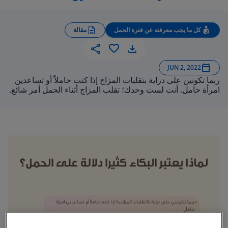
كل ما يجب معرفته عن فترة الحمل
مقالة
 تقلبات المزاج للحامل
JUN 2, 2022
ربما تكونين على دراية بتقلبات المزاج إذا كنت حاملاً أو تساعدين
امرأة حامل. أنت لست وحدك؛ تقلب المزاج أثناء الحمل أمر شائع.