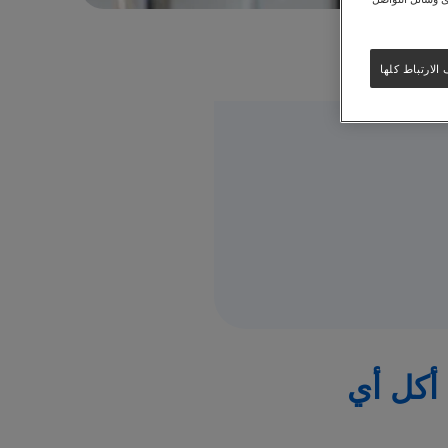
لارتباط كلها
أكل أي