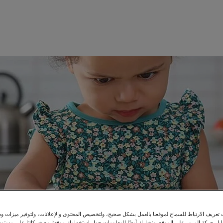
عريف الارتباط للسماح لموقعنا بالعمل بشكل صحيح، ولتخصيص المحتوى والإعلانات، ولتوفير ميزات وس
حليل حركة المرور على الموقع. ونشارك أيضًا المعلومات حول استخدامك موقعنا مع شركائنا على مستو