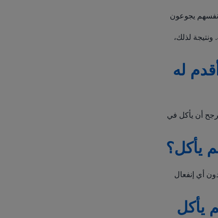
أنفسهم يجوعون
ن بمعدل حوالي 2 كلغم في السنة. ونتيجة لذلك،
قدم له
مرجح أن يأكل في
م يأكل؟
دون أي إنفعال
 يأكل