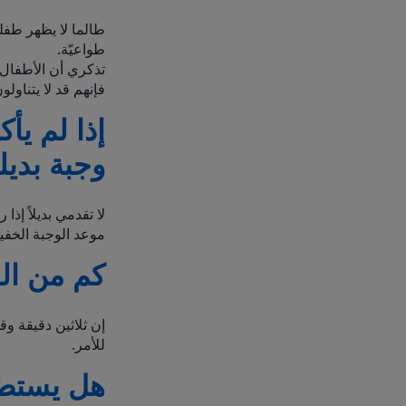
طالما لا يظهر طف
طواعيّة.
فإنهم قد لا يتناولون الطعا
إذا لم يأ
وجبة بديل
لا تقدمي بديلاً إ
موعد الوجبة الخفيفة
كم من ال
إن ثلاثين دقيقة وق
للأمر.
هل يستطي