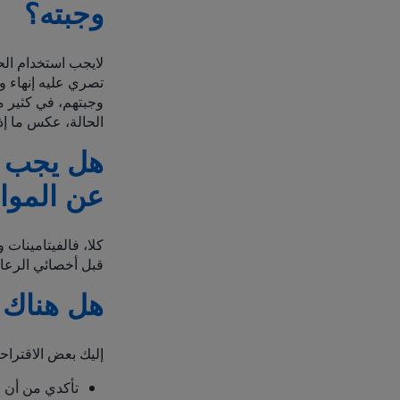
وجبته؟
لايجب استخدام الح
تصري عليه إنهاء وج
وجبتهم، في كثير م
الحالة، عكس ما إذا
هل يجب أ
عن المواد
كلا، فالفيتامينات 
قبل أخصائي الرعاي
هل هناك 
إليك بعض الاقتراح
تأكدي من أن طف