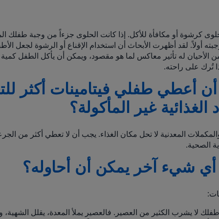
لوى كرشوة أو مكافأة للأكل. إذا كانت الحلوى جزءاً من وجبة طفلك الم
بته أولاً. لقد أظهرت الأبحاث أن استخدام الإقناع أو الرشوة لجعل الأط
ن الأحيان له تأثير معاكس لما هو مقصود، ويمكن أن يأكل الطفل كمية 
 تُرك على راحته.
ن أعطي طفلي فيتامينات أكثر لل
 الغذائية غير المأكولة؟
والمكملات المعدنية لا تحل مكان الغذاء. يجب أن لا تعطي أكثر من الج
ة الصحية.
أي شيء آخر يمكن أن أحاوله؟
ات:
لك لا يشرب الكثير من العصير. فالعصير يملأ المعدة، يقلل الشهية، ويتر