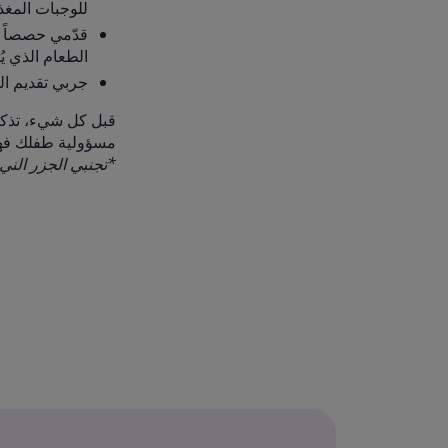
للوجبات المغذ
قدّمي حصصاً ص
الطعام الذي يُ
جربي تقديم ال
قبل كل شيء، تذكري
مسؤولية طفلك فهي 
*تجنبي الجزر الني