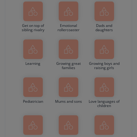
Get on top of
Emotional
Dads and
sibling rivalry
rollercoaster
daughters
Learning
Growing great
Growing boys and
families
raising girls
Pediatrician
Mums and sons
Love languages of
children