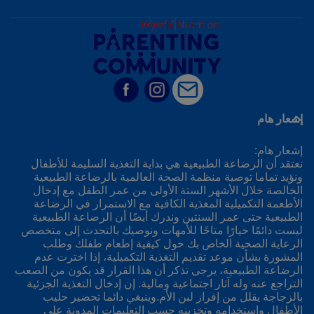
إشعار هام
إشعار هام:
نعتقد أن الرضاعة الطبيعية هي بداية التغذية السليمة للأطفال
ونؤيد تماما توصية منظمة الصحة العالمية بالرضاعة الطبيعية
الخالصة خلال الأشهر الستة الأولى من عمر الطفل مع إدخال
الأطعمة التكميلية المغذية الكافية مع الاستمرار في الرضاعة
الطبيعية حتى عمر السنتين وندرك أيضًا أن الرضاعة الطبيعية
ليست دائمًا خيارًا متاحًا للأمهات ونوصيك بالتحدث إلى متخصص
الرعاية الصحية الخاص بك حول كيفية إطعام طفلك وطلب
المشورة بشأن موعد تقديم التغذية التكميلية، إذا اخترت عدم
الرضاعة الطبيعية، يرجى تذكر أن هذا القرار قد يكون من الصعب
التراجع عنه وله آثار اجتماعية ومالية. إن إدخال التغذية الجزئية
بالزجاجة يقلل من إفراز لبن الأم.وينبغي دائما تحضير حليب
الأطفال واستخدامه وتخزينه حسب التعليمات المدونة على