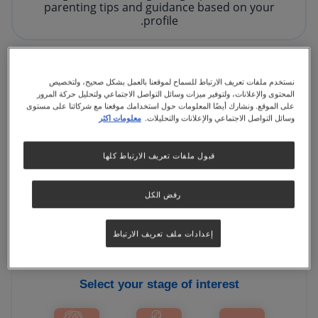
parenting tips and guidance based on your
profile.
Set my interests
نستخدم ملفات تعريف الارتباط للسماح لموقعنا بالعمل بشكل صحيح، ولتخصيص
المحتوى والإعلانات، ولتوفير ميزات وسائل التواصل الاجتماعي ولتحليل حركة المرور
على الموقع. ونشارك أيضًا المعلومات حول استخدامك موقعنا مع شركائنا على مستوى
وسائل التواصل الاجتماعي والإعلانات والتحليلات.
معلومات اكثر
Your tailored content in one place.
قبول ملفات تعريف الارتباط كلها
Set your preferences to enjoy content that fits
رفض الكل
your interests.
إعدادات ملف تعريف الارتباط
Select your stage of interest