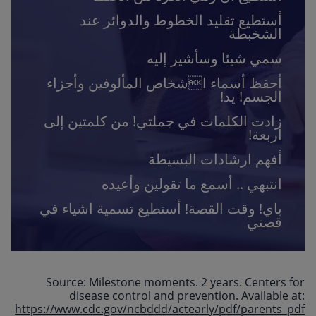
أستطيع تقليد الخطوط والدوائر عند
الشخبطة
سمي شيئا وسأشير إليه
أحفظ أسماء اشخاص المألوفين وأجزاء
الجسم! يد!
زادت الكلمات في جملتي! من كلمتين إلى
أربعة!
أفهم ارشادات البسيطة
انتبهي .. أسمع ما تقولين وأعيده
ياي! وقت القصة! أستطيع تسمية اشياء في
قصتي
Source: Milestone moments. 2 years. Centers for
disease control and prevention. Available at:
https://www.cdc.gov/ncbddd/actearly/pdf/parents_pdf