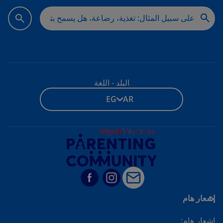
البلد - اللغة
EG - AR
إشعار هام
إشعار هام: