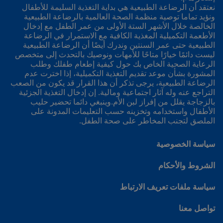
نعتقد أن الرضاعة الطبيعية هي بداية التغذية السليمة للأطفال
ونؤيد تماما توصية منظمة الصحة العالمية بالرضاعة الطبيعية
الخالصة خلال الأشهر الستة الأولى من عمر الطفل مع إدخال
الأطعمة التكميلية المغذية الكافية مع الاستمرار في الرضاعة
الطبيعية حتى عمر السنتين وندرك أيضًا أن الرضاعة الطبيعية
ليست دائمًا خيارًا متاحًا للأمهات ونوصيك بالتحدث إلى متخصص
الرعاية الصحية الخاص بك حول كيفية إطعام طفلك وطلب
المشورة بشأن موعد تقديم التغذية التكميلية، إذا اخترت عدم
الرضاعة الطبيعية، يرجى تذكر أن هذا القرار قد يكون من الصعب
التراجع عنه وله آثار اجتماعية ومالية. إن إدخال التغذية الجزئية
بالزجاجة يقلل من إفراز لبن الأم.وينبغي دائما تحضير حليب
الأطفال واستخدامه وتخزينه حسب التعليمات المدونة على
الملصق لتجنب المخاطر على صحة الطفل.
سياسة الخصوصية
الشروط والأحكام
سياسة ملفات تعريف الارتباط
تواصل معنا