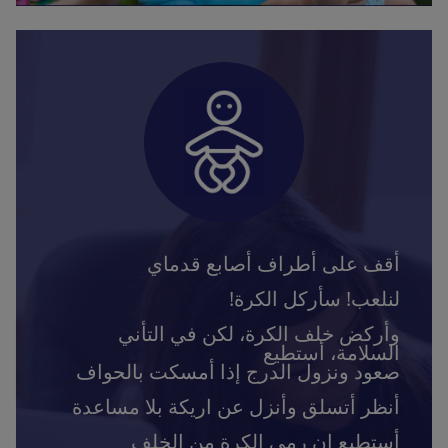
أقف على أطراف أصابع قدماي
لنلعب! سأركل الكرة!
وأركض خلف الكرة، لكن في التأني
السلامة، أستطيع
صعود ونزول الدرج إذا أمسكت بالحواف
أنظر أتسلق وأنزل عن اريكة بلا مساعدة
أستطيع ان رمي الكرة من الخلف