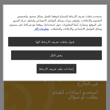
نستخدم ملفات تعريف الارتباط للسماح لموقعنا بالعمل بشكل صحيح، ولتخصيص
الشهر
28
المحتوى والإعلانات، ولتوفير ميزات وسائل التواصل الاجتماعي ولتحليل حركة المرور
على الموقع. ونشارك أيضًا المعلومات حول استخدامك موقعنا مع شركائنا على مستوى
وسائل التواصل الاجتماعي والإعلانات والتحليلات.
معلومات اكثر
قبول ملفات تعريف الارتباط كلها
رفض الكل
أحب القراءة واللعب معك ومع أبي
ها ها ها! أنا مضحك جدا
إعدادات ملف تعريف الارتباط
هل أقفز وأفاجئك
أستطيع وصف ما أراه ونحن
في الخارج
استخدم ايماءات للقيام
بطلب أو سؤال