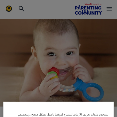
كيف تتخطين مرحلة التسنين بنجاح
نستخدم ملفات تعريف الارتباط للسماح لموقعنا بالعمل بشكل صحيح، ولتخصيص