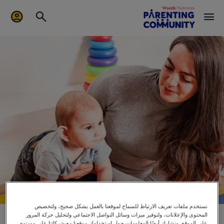
نستخدم ملفات تعريف الارتباط للسماح لموقعنا بالعمل بشكل صحيح، ولتخصيص
المحتوى والإعلانات، ولتوفير ميزات وسائل التواصل الاجتماعي ولتحليل حركة المرور
تعليم استخدام السلالم
على الموقع. ونشارك أيضًا المعلومات حول استخدامك موقعنا مع شركائنا على مستوى