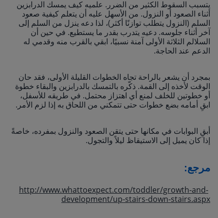
يتسبب السقوط الكثير من الضرر. علميه كيف يمسك الدرابزين
أثناء الصعود أو النزول. من الأسهل عليه أن يتعلم كيفية صعود
السلم (النزول يتطلب توازنًا أكثر)، لذا دعه ينزل من السلم إلى
آخر أثناء جلوسه. دعيه يتدرب بقدر ما يستطيع. في حين أن
السلالم الثلاثة الأولى آمنة نسبيًا، ابقي بالقرب منه وقدمي له
الدعم عند الحاجة.
بمجرد أن يشعر بالراحة تجاه الخطوات القليلة الأولى، فقد حان
الوقت لأخذه إلى القمة. ذكّره بالتمسك بالدرابزين والبقاء خطوة
أو خطوتين للخلف لمنع أي اهتزاز محتمل. في طريقه للأسفل،
ابقِ أمامه بضع خطوات حتى تتمكني من اللحاق به إذا لزم الأمر.
أبقِ البوابات في مكانها حتى يتقن الصعود والنزول بمفرده، خاصةً
إذا كان يميل إلى الاستيقاظ ليلاً والتجول.
مرجع
:
http://www.whattoexpect.com/toddler/growth-and-
development/up-stairs-down-stairs.aspx