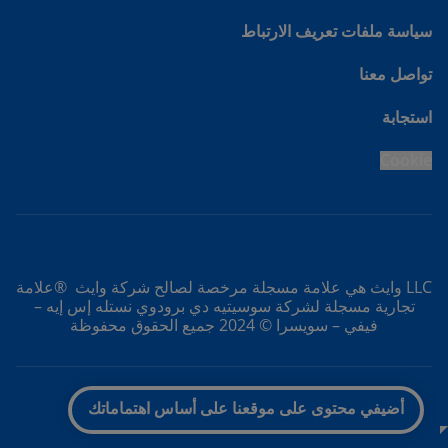
سياسة ملفات تعريف الارتباط
تواصل معنا
استجابة
Cookie
LLC وايث هي علامة مسجلة مرخصة لصالح شركة وايث ®علامة
تجارية مسجلة لشركة سوسيتيه دي برودوي نستله إس إيه –
فيفي – سويسرا © 2024 جميع الحقوق محفوظة
انتقل إلى الأعلى
أضيفي محتوى على موقعنا على أساس اهتماماتك