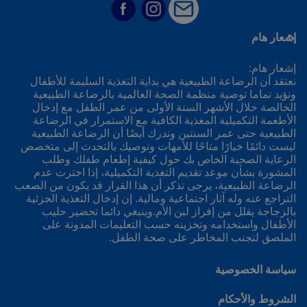
إشعار هام
إشعار هام:
نعتقد أن الرضاعة الطبيعية هي بداية التغذية السليمة للأطفال
ونؤيد تماما توصية منظمة الصحة العالمية بالرضاعة الطبيعية
الخالصة خلال الأشهر الستة الأولى من عمر الطفل مع إدخال
الأطعمة التكميلية المغذية الكافية مع الاستمرار في الرضاعة
الطبيعية حتى عمر السنتين وندرك أيضًا أن الرضاعة الطبيعية
ليست دائمًا خيارًا متاحًا للأمهات ونوصيك بالتحدث إلى متخصص
الرعاية الصحية الخاص بك حول كيفية إطعام طفلك وطلب
المشورة بشأن موعد تقديم التغذية التكميلية، إذا اخترت عدم
الرضاعة الطبيعية، يرجى تذكر أن هذا القرار قد يكون من الصعب
التراجع عنه وله آثار اجتماعية ومالية. إن إدخال التغذية الجزئية
بالزجاجة يقلل من إفراز لبن الأم.وينبغي دائما تحضير حليب
الأطفال واستخدامه وتخزينه حسب التعليمات المدونة على
الملصق لتجنب المخاطر على صحة الطفل.
سياسة الخصوصية
الشروط والأحكام