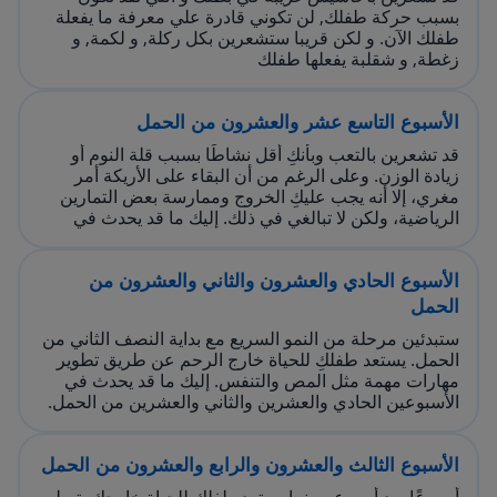
بسبب حركة طفلك, لن تكوني قادرة علي معرفة ما يفعلة
طفلك الآن. و لكن قريبا ستشعرين بكل ركلة, و لكمة, و
زغطة, و شقلبة يفعلها طفلك
الأسبوع التاسع عشر والعشرون من الحمل
قد تشعرين بالتعب وبأنكِ أقل نشاطًا بسبب قلة النوم أو
زيادة الوزن. وعلى الرغم من أن البقاء على الأريكة أمر
مغري، إلا أنه يجب عليكِ الخروج وممارسة بعض التمارين
الرياضية، ولكن لا تبالغي في ذلك. إليك ما قد يحدث في
الأسبوعين التاسع عشر والعشرين من الحمل.
الأسبوع الحادي والعشرون والثاني والعشرون من
الحمل
ستبدئين مرحلة من النمو السريع مع بداية النصف الثاني من
الحمل. يستعد طفلكِ للحياة خارج الرحم عن طريق تطوير
مهارات مهمة مثل المص والتنفس. إليك ما قد يحدث في
الأسبوعين الحادي والعشرين والثاني والعشرين من الحمل.
الأسبوع الثالث والعشرون والرابع والعشرون من الحمل
أسبوعًا بعد أسبوع ، بينما يستعد طفلك للحياة خارجك، تصلي